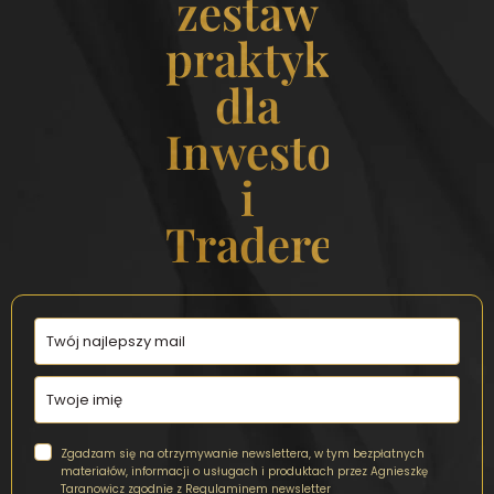
zestaw
praktyk
dla
Inwestorek
i
Traderek
Zgadzam się na otrzymywanie newslettera, w tym bezpłatnych
materiałów, informacji o usługach i produktach przez Agnieszkę
Taranowicz zgodnie z
Regulaminem newsletter