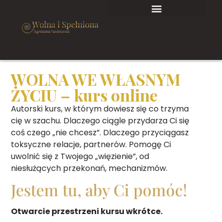
WOLNA WE WŁASNYM
ŻYCIU – kurs online
Autorski kurs, w którym dowiesz się co trzyma
cię w szachu. Dlaczego ciągle przydarza Ci się
coś czego „nie chcesz”. Dlaczego przyciągasz
toksyczne relacje, partnerów. Pomogę Ci
uwolnić się z Twojego „więzienie”, od
niesłużących przekonań, mechanizmów.
Jestem tu, aby Ci pomóc!
Otwarcie przestrzeni kursu wkrótce.