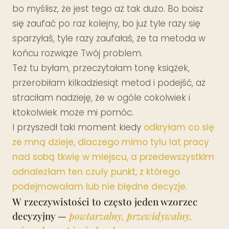
bo myślisz, że jest tego aż tak dużo. Bo boisz
się zaufać po raz kolejny, bo już tyle razy się
sparzyłaś, tyle razy zaufałaś, że ta metoda w
końcu rozwiąże Twój problem.
Też tu byłam, przeczytałam tonę książek,
przerobiłam kilkadziesiąt metod i podejść, aż
straciłam nadzieję, że w ogóle cokolwiek i
ktokolwiek może mi pomóc.
I przyszedł taki moment kiedy
odkryłam co się
ze mną dzieje, dlaczego mimo tylu lat pracy
nad sobą tkwię w miejscu, a przedewszystkim
odnalezłam ten czuły punkt, z którego
podejmowałam lub nie błędne decyzje.
W rzeczywistości to często jeden wzorzec
decyzyjny —
powtarzalny, przewidywalny,