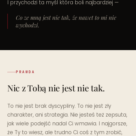
I przychodzi ta myśl która boli najbardziej —
Co ze mną jest nie tak, że nawet to mi nie
wychodzi.
PRAWDA
Nic z Tobą nie jest nie tak.
To nie jest brak dyscypliny. To nie jest zły
charakter, ani strategia. Nie jesteś też zepsuta,
jak wiele podejść nadal Ci wmawia. I najgorsze,
że Ty to wiesz, ale trudno Ci coś z tym zrobić,