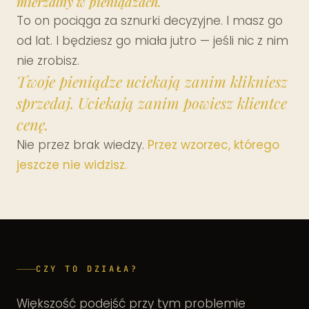
mierzalny w pieniądzach.
To on pociąga za sznurki decyzyjne. I masz go
od lat. I będziesz go miała jutro — jeśli nic z nim
nie zrobisz.
Twoje pieniądze uciekają zanim klikniesz
sprzedaj. Uciekają zanim powiesz klientce
cenę.
Nie przez brak wiedzy.
Przez wzorzec, którego
jeszcze nie widzisz.
CZY TO DZIAŁA?
Większość podejść przy tym problemie