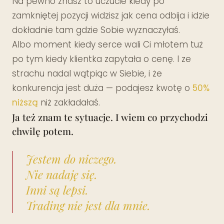
Na pewno znasz to uczucie kiedy po
zamkniętej pozycji widzisz jak cena odbija i idzie
dokładnie tam gdzie Sobie wyznaczyłaś.
Albo moment kiedy serce wali Ci młotem tuż
po tym kiedy klientka zapytała o cenę. I ze
strachu nadal wątpiąc w Siebie, i że
konkurencja jest duża — podajesz kwotę o
50%
niższą
niż zakładałaś.
Ja też znam te sytuacje. I wiem co przychodzi
chwilę potem.
Jestem do niczego.
Nie nadaję się.
Inni są lepsi.
Trading nie jest dla mnie.