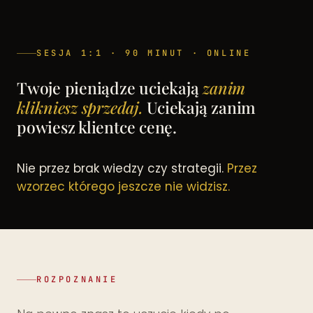
SESJA 1:1 · 90 MINUT · ONLINE
Twoje pieniądze uciekają
zanim
klikniesz sprzedaj.
Uciekają zanim
powiesz klientce cenę.
Nie przez brak wiedzy czy strategii.
Przez
wzorzec którego jeszcze nie widzisz.
ROZPOZNANIE