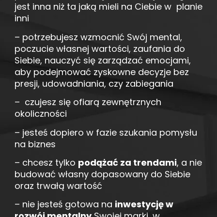
jest inna niż ta jaką mieli na Ciebie w planie
inni
– potrzebujesz wzmocnić Swój mental,
poczucie własnej wartości, zaufania do
Siebie, nauczyć się zarządzać emocjami,
aby podejmować zyskowne decyzje bez
presji, udowadniania, czy zabiegania
– czujesz się ofiarą zewnętrznych
okoliczności
– jesteś dopiero w fazie szukania pomysłu
na biznes
– chcesz tylko
podążać za trendami
, a nie
budować własny dopasowany do Siebie
oraz trwałą wartość
– nie jesteś gotowa na
inwestycję w
rozwój mentalny
Swojej marki, w