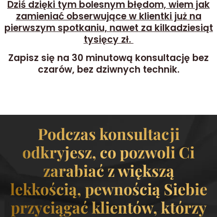
Dziś dzięki tym bolesnym błędom, wiem jak
zamieniać obserwujące w klientki już na
pierwszym spotkaniu, nawet za kilkadziesiąt
tysięcy zł.
Zapisz się na 30 minutową konsultację bez
czarów, bez dziwnych technik.
Podczas konsultacji
odkryjesz, co pozwoli Ci
zarabiać z większą
lekkością, pewnością Siebie
przyciągać klientów, którzy