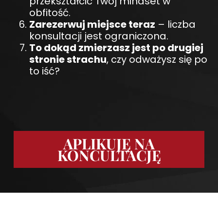
przekształcić Twój mindset w
obfitość.
Zarezerwuj miejsce teraz
– liczba
konsultacji jest ograniczona.
To dokąd zmierzasz jest po drugiej
stronie strachu
, czy odważysz się po
to iść?
APLIKUJĘ NA
KONCULTACJĘ