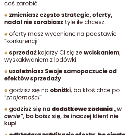
coś zarobić
zmieniasz często strategie, oferty,
nadal nie zarabiasz
tyle ile chcesz
oferty masz wycenione na podstawie
“konkurencji”
sprzedaż
kojarzy Ci się ze
wciskaniem
,
wyskakiwaniem z lodówki
uzależniasz Swoje samopoczucie od
efektów sprzedaży
godzisz się na
obniżki
, bo ktoś chce po
“
znajomości
”
godzisz się na
dodatkowe zadania
„w
cenie”
, bo boisz się, że inaczej klient nie
kupi
odkładasz publikację oferty, bo ciągle