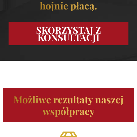
hojnie płacą.
SKORZYSTAJ Z
KONSULTACJI
Możliwe rezultaty naszej
współpracy