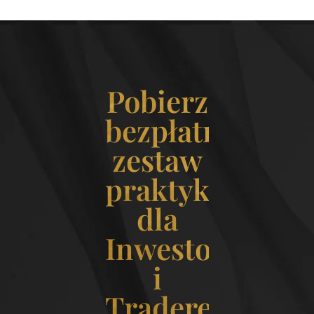
Pobierz
bezpłatny
zestaw
praktyk
dla
Inwestorek
i
Traderek