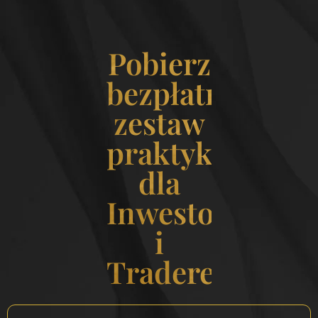
Pobierz
bezpłatny
zestaw
praktyk
dla
Inwestorek
i
Traderek