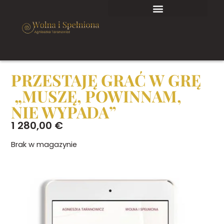
PRZESTAJĘ GRAĆ W GRĘ
„MUSZĘ, POWINNAM,
NIE WYPADA”
1 280,00
€
Brak w magazynie