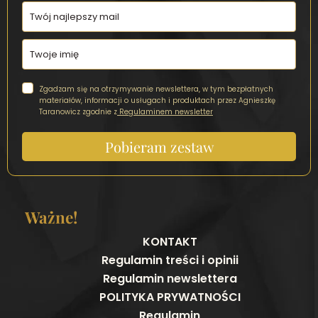
Zgadzam się na otrzymywanie newslettera, w tym bezpłatnych
materiałów, informacji o usługach i produktach przez Agnieszkę
Taranowicz zgodnie z
Regulaminem newsletter
Pobieram zestaw
Ważne!
KONTAKT
Regulamin treści i opinii
Regulamin newslettera
POLITYKA PRYWATNOŚCI
Regulamin