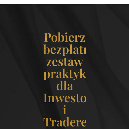
Pobierz
bezpłatny
zestaw
praktyk
dla
Inwestorek
i
Traderek