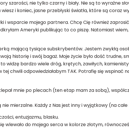
ory szarości, nie tylko czarny i biały. Nie są to wyraźne sło
 wiesz i koniec, jasne przebłyski światła, które są coraz wy
łki i wsparcie mojego partnera. Chcę Cię również zaprosi
 odkryłam Ameryki publikując to co piszę. Natomiast wiem,
uberką mającą tysiące subskrybentów. Jestem zwykłą osob
ą historię i swój bagaż. Moje życie było dość trudne, smu
to widzę bardzo wiele dróg, krętych, zawiłych, kamienisty
w tej chwili odpowiedziałabym TAK. Potrafię się wspinać 
poklepał mnie po plecach (ten etap mam za sobą), współcz
nie mierzalne. Każdy z Nas jest inny i wyjątkowy (na całe 
czości, entuzjazmu, blasku.
 się wlewało do mojego serca w kolorze złotym, równocześn