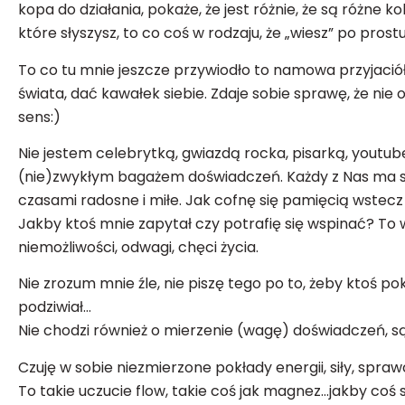
kopa do działania, pokaże, że jest różnie, że są różne kol
które słyszysz, to co coś w rodzaju, że „wiesz” po prostu
To co tu mnie jeszcze przywiodło to namowa przyjació
świata, dać kawałek siebie. Zdaje sobie sprawę, że nie
sens:)
Nie jestem celebrytką, gwiazdą rocka, pisarką, yout
(nie)zwykłym bagażem doświadczeń. Każdy z Nas ma swoj
czasami radosne i miłe. Jak cofnę się pamięcią wstecz 
Jakby ktoś mnie zapytał czy potrafię się wspinać? To 
niemożliwości, odwagi, chęci życia.
Nie zrozum mnie źle, nie piszę tego po to, żeby ktoś 
podziwiał…
Nie chodzi również o mierzenie (wagę) doświadczeń, są 
Czuję w sobie niezmierzone pokłady energii, siły, spraw
To takie uczucie flow, takie coś jak magnez…jakby coś