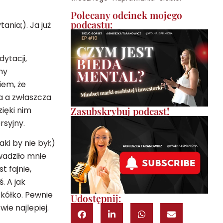
Polecany odcinek mojego
podcastu:
ania;). Ja już
ytacji,
ny
iem, że
a a zwłaszcza
zięki nim
Zasubskrybuj podcast!
syjny.
ki by nie był;)
wadziło mnie
t fajnie,
. A jak
 kółko. Pewnie
Udostępnij:
wie najlepiej.