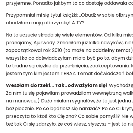
przyjemne. Ponadto jakbym to co dostaję oddawała ca
Przypomniał mi się tytuł książki: „Obudź w sobie olbrzym
obudziłam moją olbrzymkę! A TY?
Na to uczucie składa się wiele elementów. Od kilku mies
pranajamy, Ajurwedy. Zmieniłam już kilka nawyków, n
zapoczątkował rok 2010 (to może na oddzielny temat) i
wszystko co doświadczyłam miało być po to, abym dzisi
te trudne są ciężkie do przełknięcia, zaakceptowania. M
jestem tym kim jestem TERAZ. Temat doświadczeń bole
Weszłam do rzeki… Tak.. odważyłam się!
Wychodzę z
Za nim tu się pojawiłam prowadziłam wewnętrzną walkę 
na manowce;) Dużo miałam sygnałów, że to jest jedna z dr
bezpiecznie. Po co będziesz się narażać? Po co Ci kryty
przeczyta to ktoś kto Cię zna? Co sobie pomyśli? Nie wy
też tak Ci się zdarzyło, że coś wiesz, słyszysz – jest to n