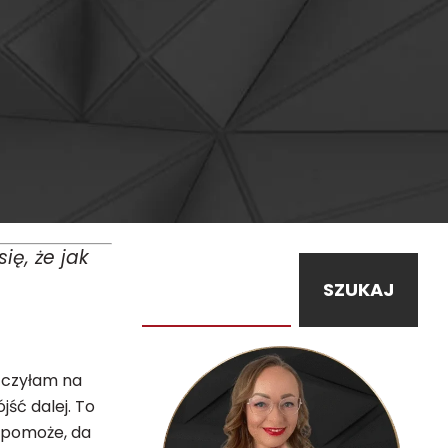
ię, że jak
SZUKAJ
łączyłam na
jść dalej. To
e pomoże, da