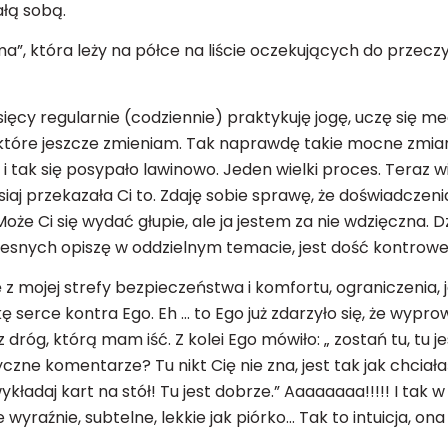
łą sobą.
a”, która leży na półce na liście oczekujących do przeczyt
ięcy regularnie (codziennie) praktykuję jogę, uczę się med
iektóre jeszcze zmieniam. Tak naprawdę takie mocne zmia
 tak się posypało lawinowo. Jeden wielki proces. Teraz w
aj przekazała Ci to. Zdaję sobie sprawę, że doświadczeni
oże Ci się wydać głupie, ale ja jestem za nie wdzięczna. D
snych opiszę w oddzielnym temacie, jest dość kontrower
 mojej strefy bezpieczeństwa i komfortu, ograniczenia, ja
serce kontra Ego. Eh … to Ego już zdarzyło się, że wypro
óg, którą mam iść. Z kolei Ego mówiło: „ zostań tu, tu jes
czne komentarze? Tu nikt Cię nie zna, jest tak jak chciałaś
kładaj kart na stół! Tu jest dobrze.” Aaaaaaaa!!!!! I tak w
ie wyraźnie, subtelne, lekkie jak piórko… Tak to intuicja, ona 