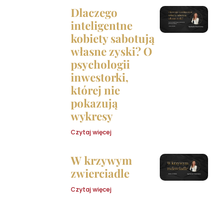
Dlaczego
inteligentne
kobiety sabotują
własne zyski? O
psychologii
inwestorki,
której nie
pokazują
wykresy
Czytaj więcej
W krzywym
zwierciadle
Czytaj więcej