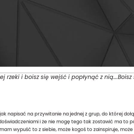
rzeki i boisz się wejść i popłynąć z nią….Boisz s
i jak napisać na przywitanie na jednej z grup, do której do
 doświadczeniami i że nie mogę tego tak zostawić ma to pó
e, mam wypuść to z siebie, może kogoś to zainspiruje, moż