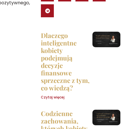
 pozytywnego,
Dlaczego
inteligentne
kobiety
podejmują
decyzje
finansowe
sprzeczne z tym,
co wiedzą?
Czytaj więcej
Codzienne
zachowania,
których kobiety