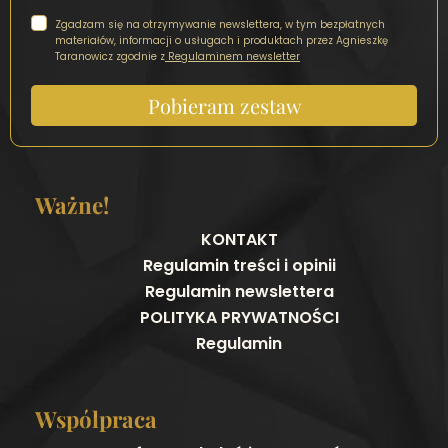
Zgadzam się na otrzymywanie newslettera, w tym bezpłatnych
materiałów, informacji o usługach i produktach przez Agnieszkę
Taranowicz zgodnie z
Regulaminem newsletter
Pobieram zestaw
Ważne!
KONTAKT
Regulamin treści i opinii
Regulamin newslettera
POLITYKA PRYWATNOŚCI
Regulamin
Wspólpraca