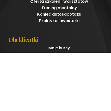
Oferta szkoleń i warsztatów
Trening mentalny
Koniec autosabotazu
Praktyka inwestorki
Dla klientki
Moje kursy
Moje konto
Pliki do pobrania
Szczegóły konta
Zapomniane hasło
Kontakt
kontakt@wolnaispelniona.pl