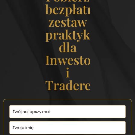
bezpłatny
zestaw
praktyk
dla
Inwestorek
i
Traderek