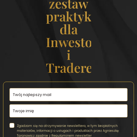
zestaw
praktyk
dla
Inwestorek
i
Traderek
Zgadzam się na otrzymywanie newslettera, w tym bezpłatnych
materiałów, informacji o usługach i produktach przez Agnieszkę
Taranowicz zgodnie z
Regulaminem newsletter