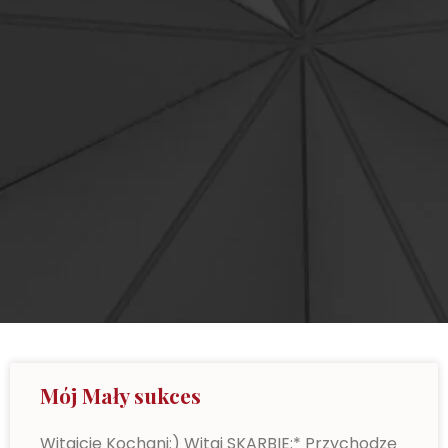
Mój Mały sukces
Witajcie Kochani:) Witaj SKARBIE:* Przychodzę