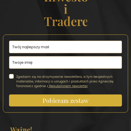
i
Traderek
Zgadzam się na otrzymywanie newslettera, w tym bezpłatnych
materiałów, informacji o usługach i produktach przez Agnieszkę
Taranowicz zgodnie z
Regulaminem newsletter
Pobieram zestaw
Ważne!