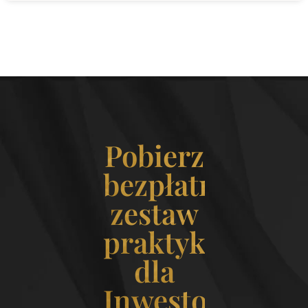
Pobierz
bezpłatny
zestaw
praktyk
dla
Inwestorek