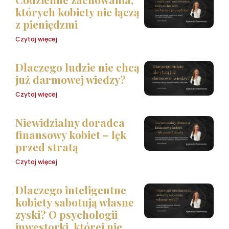
których kobiety nie łączą
z pieniędzmi
Czytaj więcej
Dlaczego ludzie nie chcą
już darmowej wiedzy?
Czytaj więcej
Niewidzialny doradca
finansowy kobiet – lęk
przed stratą
Czytaj więcej
Dlaczego inteligentne
kobiety sabotują własne
zyski? O psychologii
inwestorki, której nie