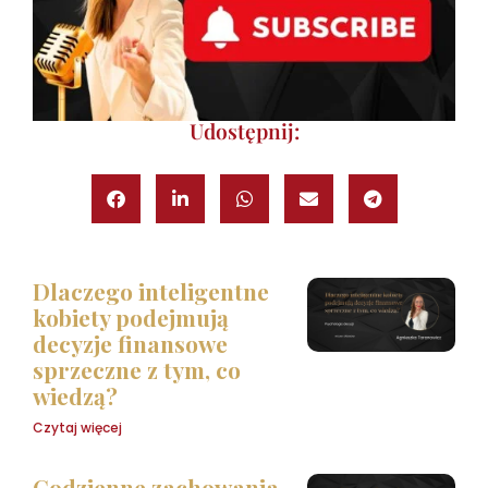
Udostępnij:
Dlaczego inteligentne
kobiety podejmują
decyzje finansowe
sprzeczne z tym, co
wiedzą?
Czytaj więcej
Codzienne zachowania,