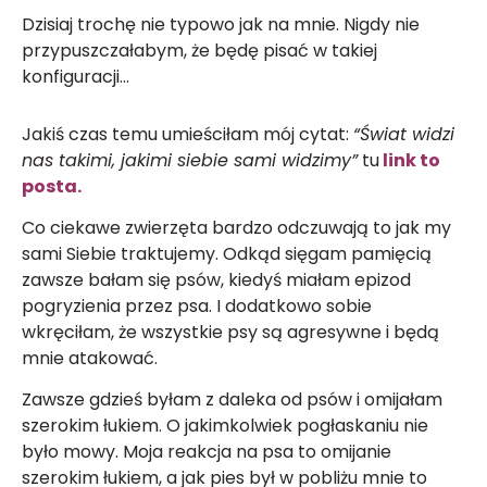
Dzisiaj trochę nie typowo jak na mnie. Nigdy nie
przypuszczałabym, że będę pisać w takiej
konfiguracji…
Jakiś czas temu umieściłam mój cytat:
“Świat widzi
nas takimi, jakimi siebie sami widzimy”
tu
link to
posta
.
Co ciekawe zwierzęta bardzo odczuwają to jak my
sami Siebie traktujemy. Odkąd sięgam pamięcią
zawsze bałam się psów, kiedyś miałam epizod
pogryzienia przez psa. I dodatkowo sobie
wkręciłam, że wszystkie psy są agresywne i będą
mnie atakować.
Zawsze gdzieś byłam z daleka od psów i omijałam
szerokim łukiem. O jakimkolwiek pogłaskaniu nie
było mowy. Moja reakcja na psa to omijanie
szerokim łukiem, a jak pies był w pobliżu mnie to