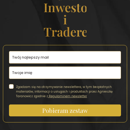
Inwestorek
i
Traderek
Zgadzam się na otrzymywanie newslettera, w tym bezpłatnych
materiałów, informacji o usługach i produktach przez Agnieszkę
Taranowicz zgodnie z
Regulaminem newsletter
Pobieram zestaw