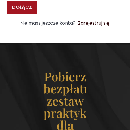
DOŁĄCZ
Nie masz jeszcze konta?
Zarejestruj się
Pobierz
bezpłatny
zestaw
praktyk
dla