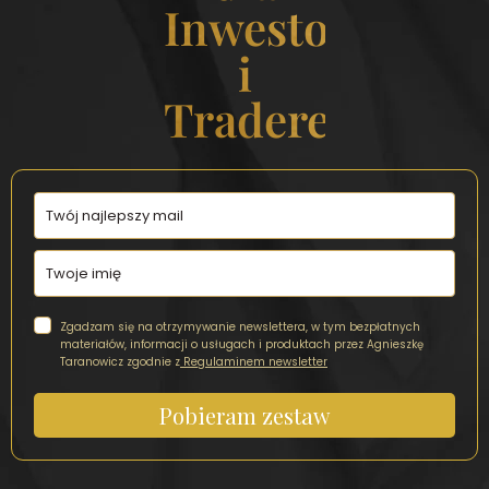
Inwestorek
i
Traderek
Zgadzam się na otrzymywanie newslettera, w tym bezpłatnych
materiałów, informacji o usługach i produktach przez Agnieszkę
Taranowicz zgodnie z
Regulaminem newsletter
Pobieram zestaw