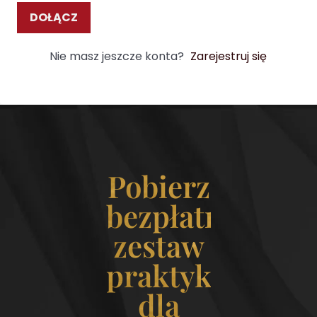
DOŁĄCZ
Nie masz jeszcze konta?
Zarejestruj się
Pobierz
bezpłatny
zestaw
praktyk
dla