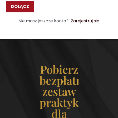
DOŁĄCZ
Nie masz jeszcze konta?
Zarejestruj się
Pobierz
bezpłatny
zestaw
praktyk
dla