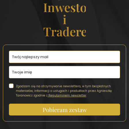
Inwestorek
i
Traderek
Zgadzam się na otrzymywanie newslettera, w tym bezpłatnych
materiałów, informacji o usługach i produktach przez Agnieszkę
Taranowicz zgodnie z
Regulaminem newsletter
Pobieram zestaw