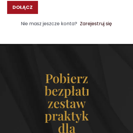
DOŁĄCZ
Nie masz jeszcze konta?
Zarejestruj się
Pobierz
bezpłatny
zestaw
praktyk
dla