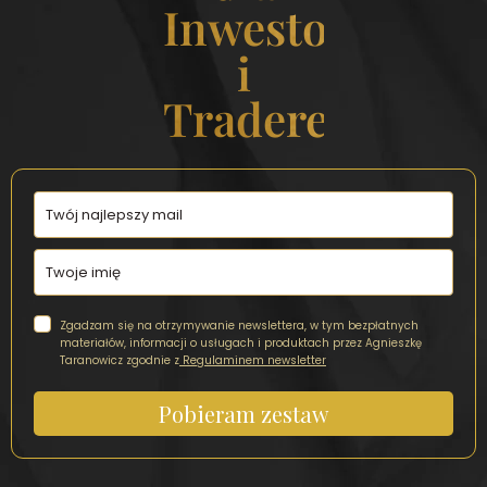
Inwestorek
i
Traderek
Zgadzam się na otrzymywanie newslettera, w tym bezpłatnych
materiałów, informacji o usługach i produktach przez Agnieszkę
Taranowicz zgodnie z
Regulaminem newsletter
Pobieram zestaw