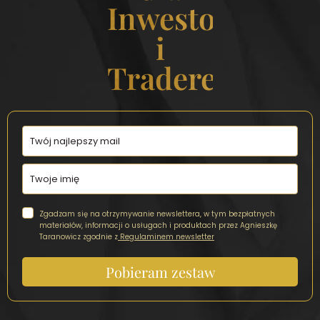
Inwestorek
i
Traderek
Zgadzam się na otrzymywanie newslettera, w tym bezpłatnych
materiałów, informacji o usługach i produktach przez Agnieszkę
Taranowicz zgodnie z
Regulaminem newsletter
Pobieram zestaw