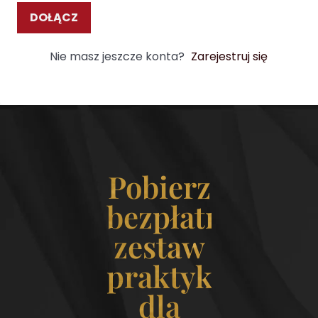
DOŁĄCZ
Nie masz jeszcze konta?
Zarejestruj się
Pobierz
bezpłatny
zestaw
praktyk
dla