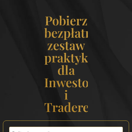
Pobierz
bezpłatny
zestaw
praktyk
dla
Inwestorek
i
Traderek