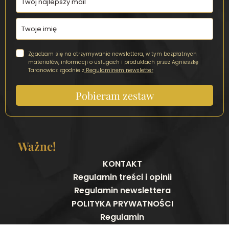
Zgadzam się na otrzymywanie newslettera, w tym bezpłatnych
materiałów, informacji o usługach i produktach przez Agnieszkę
Taranowicz zgodnie z
Regulaminem newsletter
Pobieram zestaw
Ważne!
KONTAKT
Regulamin treści i opinii
Regulamin newslettera
POLITYKA PRYWATNOŚCI
Regulamin