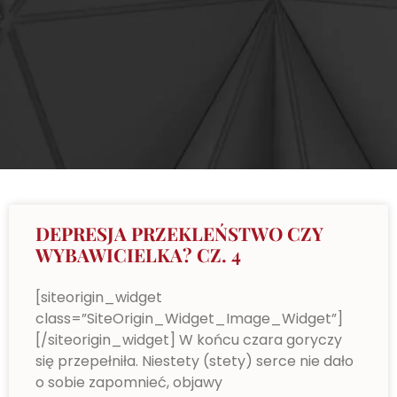
DEPRESJA PRZEKLEŃSTWO CZY
WYBAWICIELKA? CZ. 4
[siteorigin_widget
class=”SiteOrigin_Widget_Image_Widget”]
[/siteorigin_widget] W końcu czara goryczy
się przepełniła. Niestety (stety) serce nie dało
o sobie zapomnieć, objawy