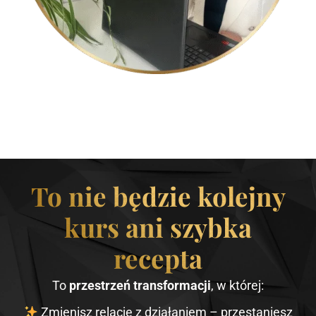
To nie będzie kolejny
kurs ani szybka
recepta
To
przestrzeń transformacji
, w której:
Zmienisz relację z działaniem – przestaniesz