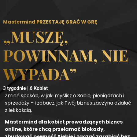
Mastermind PRZESTAJĘ GRAĆ W GRĘ
„MUSZĘ,
POWINNAM, NIE
WYPADA”
3 tygodnie | 6 Kobiet
Zmień sposób, w jaki myślisz o Sobie, pieniądzach i
sprzedaży – i zobacz, jak Twój biznes zaczyna działać
z lekkością.
Mastermind dla kobiet prowadzących biznes
online, które chcą przełamać blokady,
zbudować pewność Siebie i zacząć zarabiać bez