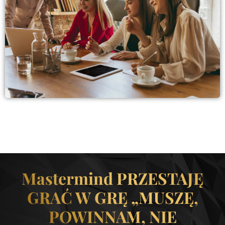
Mastermind PRZESTAJĘ
GRAĆ W GRĘ „MUSZĘ,
POWINNAM, NIE