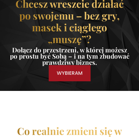
Chcesz wreszcie działać
po swojemu – bez gry,
masek i ciągłego
„muszę”?
Dołącz do przestrzeni, w której możesz
po prostu być Sobą – i na tym zbudować
prawdziwy biznes.
WYBIERAM
Co realnie zmieni się w