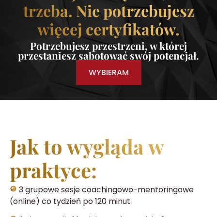
trzeba. Nie potrzebujesz
więcej certyfikatów.
Potrzebujesz przestrzeni, w której
przestaniesz sabotować swój potencjał.
WYBIERAM
Jak to wygląda w
praktyce:
3 grupowe sesje coachingowo-mentoringowe
(online) co tydzień po 120 minut